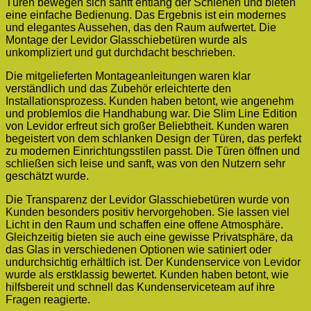
Türen bewegen sich sanft entlang der Schienen und bieten
eine einfache Bedienung. Das Ergebnis ist ein modernes
und elegantes Aussehen, das den Raum aufwertet. Die
Montage der Levidor Glasschiebetüren wurde als
unkompliziert und gut durchdacht beschrieben.
Die mitgelieferten Montageanleitungen waren klar
verständlich und das Zubehör erleichterte den
Installationsprozess. Kunden haben betont, wie angenehm
und problemlos die Handhabung war. Die Slim Line Edition
von Levidor erfreut sich großer Beliebtheit. Kunden waren
begeistert von dem schlanken Design der Türen, das perfekt
zu modernen Einrichtungsstilen passt. Die Türen öffnen und
schließen sich leise und sanft, was von den Nutzern sehr
geschätzt wurde.
Die Transparenz der Levidor Glasschiebetüren wurde von
Kunden besonders positiv hervorgehoben. Sie lassen viel
Licht in den Raum und schaffen eine offene Atmosphäre.
Gleichzeitig bieten sie auch eine gewisse Privatsphäre, da
das Glas in verschiedenen Optionen wie satiniert oder
undurchsichtig erhältlich ist. Der Kundenservice von Levidor
wurde als erstklassig bewertet. Kunden haben betont, wie
hilfsbereit und schnell das Kundenserviceteam auf ihre
Fragen reagierte.