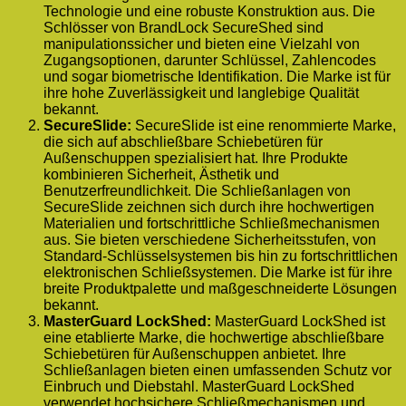
Technologie und eine robuste Konstruktion aus. Die
Schlösser von BrandLock SecureShed sind
manipulationssicher und bieten eine Vielzahl von
Zugangsoptionen, darunter Schlüssel, Zahlencodes
und sogar biometrische Identifikation. Die Marke ist für
ihre hohe Zuverlässigkeit und langlebige Qualität
bekannt.
SecureSlide:
SecureSlide ist eine renommierte Marke,
die sich auf abschließbare Schiebetüren für
Außenschuppen spezialisiert hat. Ihre Produkte
kombinieren Sicherheit, Ästhetik und
Benutzerfreundlichkeit. Die Schließanlagen von
SecureSlide zeichnen sich durch ihre hochwertigen
Materialien und fortschrittliche Schließmechanismen
aus. Sie bieten verschiedene Sicherheitsstufen, von
Standard-Schlüsselsystemen bis hin zu fortschrittlichen
elektronischen Schließsystemen. Die Marke ist für ihre
breite Produktpalette und maßgeschneiderte Lösungen
bekannt.
MasterGuard LockShed:
MasterGuard LockShed ist
eine etablierte Marke, die hochwertige abschließbare
Schiebetüren für Außenschuppen anbietet. Ihre
Schließanlagen bieten einen umfassenden Schutz vor
Einbruch und Diebstahl. MasterGuard LockShed
verwendet hochsichere Schließmechanismen und