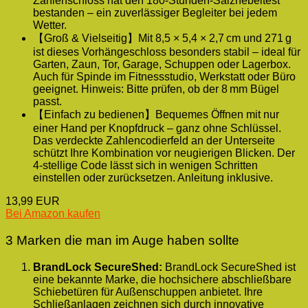
Zahlenschloss hat den 180-Stunden-Salznebeltest
bestanden – ein zuverlässiger Begleiter bei jedem
Wetter.
【Groß & Vielseitig】Mit 8,5 × 5,4 × 2,7 cm und 271 g
ist dieses Vorhängeschloss besonders stabil – ideal für
Garten, Zaun, Tor, Garage, Schuppen oder Lagerbox.
Auch für Spinde im Fitnessstudio, Werkstatt oder Büro
geeignet. Hinweis: Bitte prüfen, ob der 8 mm Bügel
passt.
【Einfach zu bedienen】Bequemes Öffnen mit nur
einer Hand per Knopfdruck – ganz ohne Schlüssel.
Das verdeckte Zahlencodierfeld an der Unterseite
schützt Ihre Kombination vor neugierigen Blicken. Der
4-stellige Code lässt sich in wenigen Schritten
einstellen oder zurücksetzen. Anleitung inklusive.
13,99 EUR
Bei Amazon kaufen
3 Marken die man im Auge haben sollte
BrandLock SecureShed:
BrandLock SecureShed ist
eine bekannte Marke, die hochsichere abschließbare
Schiebetüren für Außenschuppen anbietet. Ihre
Schließanlagen zeichnen sich durch innovative