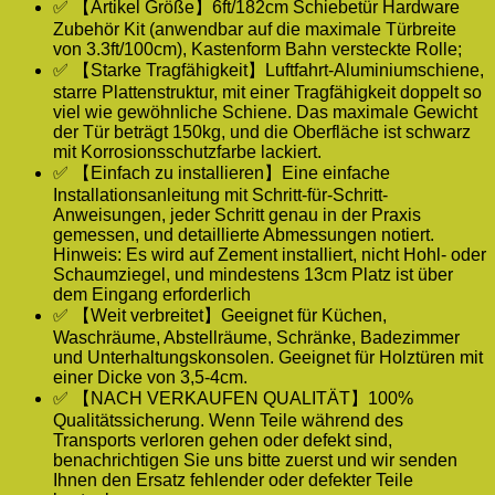
✅ 【Artikel Größe】6ft/182cm Schiebetür Hardware
Zubehör Kit (anwendbar auf die maximale Türbreite
von 3.3ft/100cm), Kastenform Bahn versteckte Rolle;
✅ 【Starke Tragfähigkeit】Luftfahrt-Aluminiumschiene,
starre Plattenstruktur, mit einer Tragfähigkeit doppelt so
viel wie gewöhnliche Schiene. Das maximale Gewicht
der Tür beträgt 150kg, und die Oberfläche ist schwarz
mit Korrosionsschutzfarbe lackiert.
✅ 【Einfach zu installieren】Eine einfache
Installationsanleitung mit Schritt-für-Schritt-
Anweisungen, jeder Schritt genau in der Praxis
gemessen, und detaillierte Abmessungen notiert.
Hinweis: Es wird auf Zement installiert, nicht Hohl- oder
Schaumziegel, und mindestens 13cm Platz ist über
dem Eingang erforderlich
✅ 【Weit verbreitet】Geeignet für Küchen,
Waschräume, Abstellräume, Schränke, Badezimmer
und Unterhaltungskonsolen. Geeignet für Holztüren mit
einer Dicke von 3,5-4cm.
✅ 【NACH VERKAUFEN QUALITÄT】100%
Qualitätssicherung. Wenn Teile während des
Transports verloren gehen oder defekt sind,
benachrichtigen Sie uns bitte zuerst und wir senden
Ihnen den Ersatz fehlender oder defekter Teile