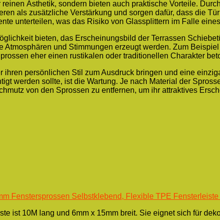
reinen Ästhetik, sondern bieten auch praktische Vorteile. Durc
ieren als zusätzliche Verstärkung und sorgen dafür, dass die Tü
te unterteilen, was das Risiko von Glassplittern im Falle eines
 Möglichkeit bieten, das Erscheinungsbild der Terrassen Schieb
e Atmosphären und Stimmungen erzeugt werden. Zum Beispiel v
prossen eher einen rustikalen oder traditionellen Charakter bet
ren persönlichen Stil zum Ausdruck bringen und eine einzigart
gt werden sollte, ist die Wartung. Je nach Material der Spross
Schmutz von den Sprossen zu entfernen, um ihr attraktives Ers
 Fenstersprossen Selbstklebend, Flexible TPE Fensterleiste
iste ist 10M lang und 6mm x 15mm breit. Sie eignet sich für dek