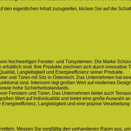
uf den eigentlichen Inhalt zuzugreifen, klicken Sie auf die Scha
r von hochwertigen Fenster- und Türsystemen. Die Marke Schüco
 erhältlich sind. Ihre Produkte zeichnen sich durch innovative 
ualität, Langlebigkeit und Energieeffizienz seiner Produkte.
nster und Türen mit Sitz in Österreich. Das Unternehmen hat e
nktional sind. Internorm legt großen Wert auf modernes Design
owie hohe Sicherheitsstandards.
er von Fenstern und Türen. Das Unternehmen bietet auch Terrass
 großen Wert auf Individualität und bietet eine große Auswahl 
 Energieeffizienz, Langlebigkeit und eine präzise Verarbeitung
u ermitteln. Messen Sie sorgfältig den vorhandenen Raum aus, u