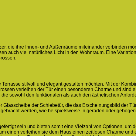
zer, die ihre Innen- und Außenräume miteinander verbinden möch
en auch viel natürliches Licht in den Wohnraum. Eine Variation d
prossen.
re Terrasse stilvoll und elegant gestalten möchten. Mit der Kom
Sprossen verleihen der Tür einen besonderen Charme und sind e
, die sowohl den funktionalen als auch den ästhetischen Anford
er Glasscheibe der Schiebetür, die das Erscheinungsbild der Tür 
ngebracht werden, wie beispielsweise in geraden oder gebogen
fertigt sein und bieten somit eine Vielzahl von Optionen, um d
Zum einen verleihen sie dem Haus einen zeitlosen Charme und 