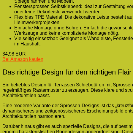
Spiegelrahmen und Möbeln.
Fenstersprossen Selbstklebend: Ideal zur Gestaltung vo
oder feine Dekorleiste verwendet werden.
Flexibles TPE Material: Die dekorative Leiste besteht aus
Heimwerkerprojekten.
Einfache Montage ohne Bohren: Einfach die gewünschte 
Werkzeuge und keine komplizierte Montage nötig.
Vielseitig einsetzbar: Geeignet als Wandleiste, Fenster
im Haushalt.
34,98 EUR
Bei Amazon kaufen
Das richtige Design für den richtigen Flair
Ein beliebtes Design für Terrassen Schiebetüren mit Sprossen
regelmäßiges Rastermuster zu erzeugen. Diese klare und strukt
Architekturstilen passt.
Eine moderne Variante der Sprossen-Designs ist das „kreuzfö
dynamischeres und zeitgenössischeres Erscheinungsbild entst
Architekturstilen harmonieren.
Darüber hinaus gibt es auch spezielle Designs, die auf besti
einem charakteristischen Bogendesign angeordnet sind. Dieses