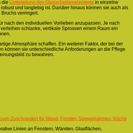
h die
Unterteilung des Glasscheibenelements
in einzelne
r robust und langlebig ist. Darüber hinaus können sie auch als
 Bruchs verringert.
etür nach den individuellen Vorlieben anzupassen. Je nach
erleihen schlanke, vertikale Sprossen einem Raum ein
onen.
ige Atmosphäre schaffen. Ein weiterer Faktor, der bei der
en können sie unterschiedliche Anforderungen an die Pflege
cheinungsbild zu bewahren.
 zum Zuschneiden für Wand, Fenster, Spiegelrahmen, Küche
orative Linien an Fenstern, Wänden, Glasflächen,