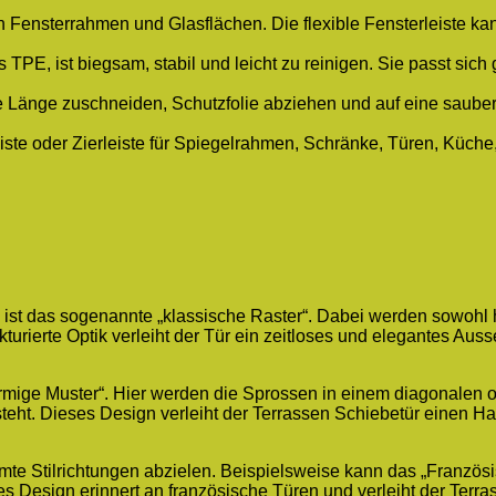
n Fensterrahmen und Glasflächen. Die flexible Fensterleiste k
 TPE, ist biegsam, stabil und leicht zu reinigen. Sie passt sich
Länge zuschneiden, Schutzfolie abziehen und auf eine saubere
leiste oder Zierleiste für Spiegelrahmen, Schränke, Türen, Küc
 ist das sogenannte „klassische Raster“. Dabei werden sowohl 
urierte Optik verleiht der Tür ein zeitloses und elegantes Auss
rmige Muster“. Hier werden die Sprossen in einem diagonalen 
eht. Dieses Design verleiht der Terrassen Schiebetür einen H
mmte Stilrichtungen abzielen. Beispielsweise kann das „Franzö
 Design erinnert an französische Türen und verleiht der Terra